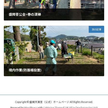
盛岡菅公会>春の清掃
2024年4月13日
次の記事
境内作業(防護柵設置)
2024年4月27日
Copyright © 盛岡天満宮〈公式〉ホームページ All Rights Reserved.
Powered by
WordPress
with
Lightning Theme
&
VK All in One Expansion Unit