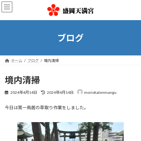
コ
ナ
ン
ビ
テ
ゲ
ン
ー
ツ
シ
へ
ョ
ブログ
ス
ン
キ
に
ッ
移
プ
動
ホーム
ブログ
境内清掃
境内清掃
最
2024年4月14日
2024年4月14日
moriokatenmangu
終
更
今日は第一鳥居の草取り作業をしました。
新
日
時
: