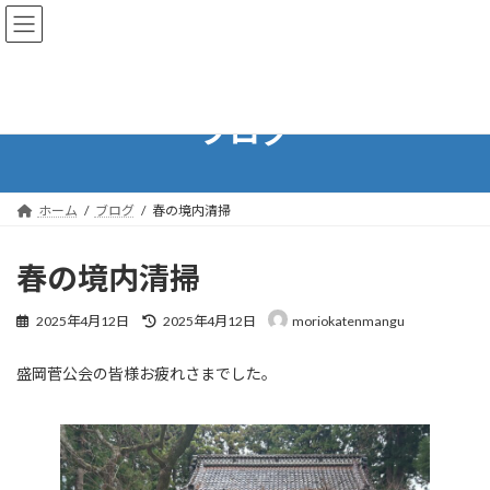
コ
ナ
ン
ビ
テ
ゲ
ン
ー
ツ
シ
へ
ョ
ブログ
ス
ン
キ
に
ッ
移
プ
動
ホーム
ブログ
春の境内清掃
春の境内清掃
最
2025年4月12日
2025年4月12日
moriokatenmangu
終
更
盛岡菅公会の皆様お疲れさまでした。
新
日
時
: