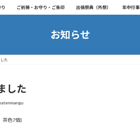
参り
ご祈祷・お守り・ご朱印
出張祭典（外祭）
年中行事
お知らせ
ました
ました
katenmangu
 茶色7個)