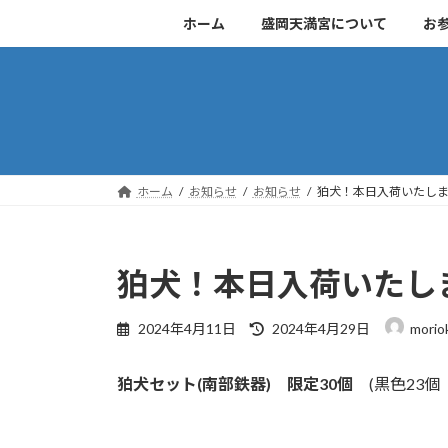
コ
ナ
ホーム
盛岡天満宮について
お
ン
ビ
テ
ゲ
ン
ー
ツ
シ
へ
ョ
ス
ン
キ
に
ホーム
お知らせ
お知らせ
狛犬！本日入荷いたし
ッ
移
プ
動
狛犬！本日入荷いたし
最
2024年4月11日
2024年4月29日
morio
終
更
狛犬セット(南部鉄器)
限定30個
(黒色23個
新
日
時
: