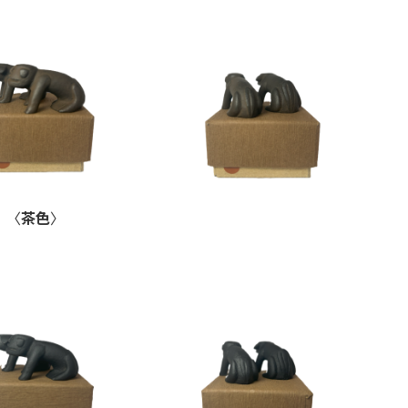
〈
茶色
〉